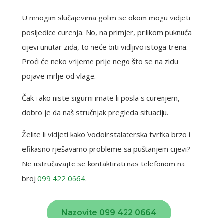
U mnogim slučajevima golim se okom mogu vidjeti
posljedice curenja. No, na primjer, prilikom puknuća
cijevi unutar zida, to neće biti vidljivo istoga trena.
Proći će neko vrijeme prije nego što se na zidu
pojave mrlje od vlage.
Čak i ako niste sigurni imate li posla s curenjem,
dobro je da naš stručnjak pregleda situaciju.
Želite li vidjeti kako Vodoinstalaterska tvrtka brzo
i
efikasno rješavamo probleme sa puštanjem cijevi?
Ne ustručavajte se kontaktirati nas telefonom na
broj
099 422 0664
.
Nazovite 099 422 0664