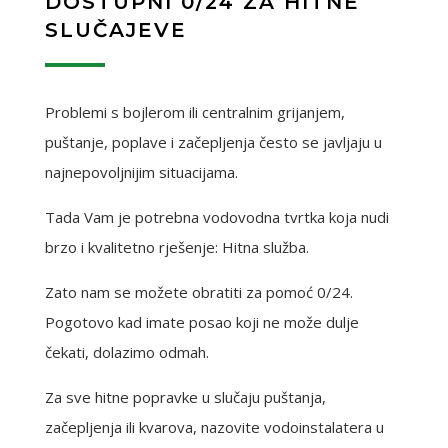
DOSTUPNI 0/24 ZA HITNE
SLUČAJEVE
Problemi s bojlerom ili centralnim grijanjem,
puštanje, poplave i začepljenja često se javljaju u
najnepovoljnijim situacijama.
Tada Vam je potrebna vodovodna tvrtka koja nudi
brzo i kvalitetno rješenje: Hitna služba.
Zato nam se možete obratiti za pomoć 0/24.
Pogotovo kad imate posao koji ne može dulje
čekati, dolazimo odmah.
Za sve hitne popravke u slučaju puštanja,
začepljenja ili kvarova, nazovite vodoinstalatera u