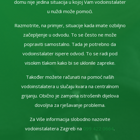
domu nije jedina situacija u kojoj Vam vodoinstalater
u nuždi može pomoći.
Razmotrite, na primjer, situacije kada imate ozbiljno
začepljenje u odvodu. To se često ne može
popraviti samostalno. Tada je potrebno da
vodoinstalater ispere odvod. To se radi pod
visokim tlakom kako bi se uklonile zapreke.
Također možete računati na pomoć naših
vodoinstalatera u slučaju kvara na centralnom
grijanju. Obično je zamjena istrošenih dijelova
dovoljna za rješavanje problema.
Za Više informacija slobodno nazovite
vodoinstalatera Zagreb na
099 422 0664
.