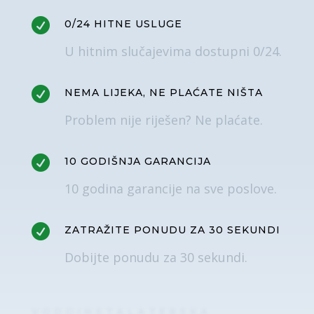

0/24 HITNE USLUGE
U hitnim slučajevima dostupni 0/24.

NEMA LIJEKA, NE PLAĆATE NIŠTA
Problem nije riješen? Ne plaćate.

10 GODIŠNJA GARANCIJA
10 godina garancije na sve poslove.

ZATRAŽITE PONUDU ZA 30 SEKUNDI
Dobijte ponudu za 30 sekundi.
VODOINSTALATERSKA